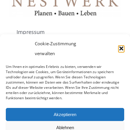
Impressum
Cookie-Zustimmung
Cookie-Richtlinie (EU)
verwalten
Um Ihnen ein optimales Erlebnis zu bieten, verwenden wir
Datenschutzerklärung
Technologien wie Cookies, um Geräteinformationen zu speichern
und/oder darauf zuzugreifen. Wenn Sie diesen Technologien
zustimmen, können wir Daten wie das Surfverhalten oder eindeutige
IDs auf dieser Website verarbeiten. Wenn Sie Ihre Zustimmung nicht
erteilen oder zurückziehne, können bestimmte Merkmale und
Bielefelder Str. 23
Funktionen beeinträchtigt werden.
33104 Paderborn
Akzeptieren
Telefon 05254 9320600
E-Mail
fritz@nestwerk.gmbh
Ablehnen