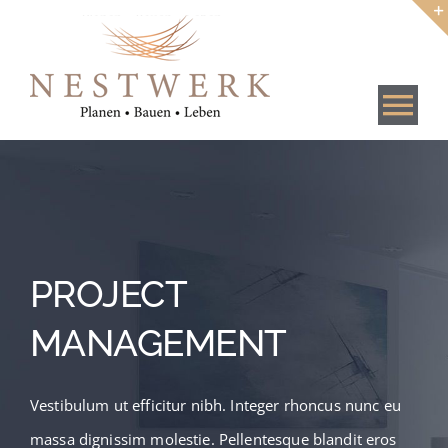
Zum
Inhalt
springen
Tog
Nav
Home
Projekte
PROJECT
Baustoffe
MANAGEMENT
Kontakt
Vestibulum ut efficitur nibh. Integer rhoncus nunc eu
massa dignissim molestie. Pellentesque blandit eros