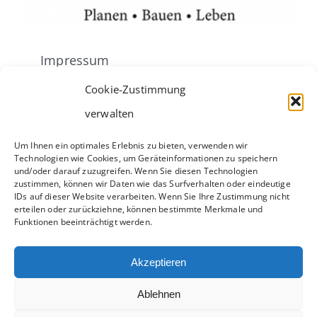
Impressum
Cookie-Zustimmung
Cookie-Richtlinie (EU)
verwalten
Um Ihnen ein optimales Erlebnis zu bieten, verwenden wir
Datenschutzerklärung
Technologien wie Cookies, um Geräteinformationen zu speichern
und/oder darauf zuzugreifen. Wenn Sie diesen Technologien
zustimmen, können wir Daten wie das Surfverhalten oder eindeutige
IDs auf dieser Website verarbeiten. Wenn Sie Ihre Zustimmung nicht
erteilen oder zurückziehne, können bestimmte Merkmale und
Bielefelder Str. 23
Funktionen beeinträchtigt werden.
33104 Paderborn
Akzeptieren
Telefon 05254 9320600
E-Mail
fritz@nestwerk.gmbh
Ablehnen