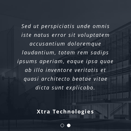
Sed ut perspiciatis unde omnis
Sed ut perspiciatis unde omnis
iste natus error sit voluptatem
iste natus error sit voluptatem
accusantium doloremque
accusantium doloremque
laudantium, totam rem sadips
laudantium, totam rem sadips
ipsums aperiam, eaque ipsa quae
ipsums aperiam, eaque ipsa quae
ab illo inventore veritatis et
ab illo inventore veritatis et
quasi architecto beatae vitae
quasi architecto beatae vitae
dicta sunt explicabo.
dicta sunt explicabo.
Xtra Technologies
Industry Alliance